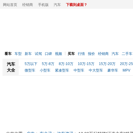
网站首页
经销商
手机版
汽车
下载到桌面？
看车
车型
新车
试驾
口碑
视频
买车
行情
报价
经销商
汽车
二手车
汽车
5万以下
5万-8万
8万-10万
10万-15万
15万-20万
20万-2
大全
微型车
小型车
紧凑型车
中型车
中大型车
豪华车
MPV