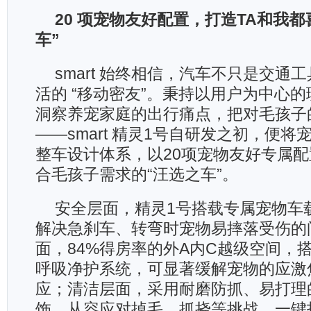
20 项宠物友好配置，打造TA和我都
车”
smart 始终相信，汽车不只是交通
活的 “移动密友”。秉持以用户为中心的理
洞察养宠家庭的出行痛点，把对毛孩子
——smart 精灵1号自研发之初，便
整车设计体系，以20项宠物友好专属
合毛孩子需求的“汪选之车”。
安全层面，精灵1号搭载专属宠物车
解决急刹车、转弯时宠物易摔落受伤的
面，84%得房率的外A内C越级空间，搭配sm
呼吸净护系统，可显著缓解宠物的应激
应；清洁层面，采用耐磨防抓、易打理
饰，从容应对掉毛、抓挠等挑战。一键